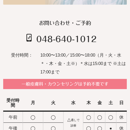
お問い合わせ・ご予約
048-640-1012
受付時間：
10:00〜13:00／15:00〜18:00（月・火・水
＊・木・金・土※）＊水は15:00まで ※土は
17:00まで
一般皮膚科・カウンセリングは予約不要です
受付
時
月
火
水
木
金
土
日
間
午前
◯
◯
◯
◯
◯
休
△
通しで
診療
午後
◯
◯
◯
◯
●
休