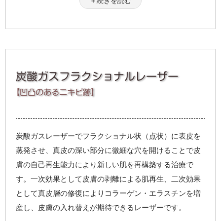
＋続きを読む
頬部+（口囲）または（こめか
37,680円（税込）→
33,920円（税込）
み）
25,420円（税込）→
顎下
22,880円（税込）
炭酸ガスフラクショナルレーザー
26,460円（税込）→
フェイスライン+口囲
23,820円（税込）
【凹凸のあるニキビ跡】
21,360円（税込）→
眼囲
19,230円（税込）
19,320円（税込）→
鼻
炭酸ガスレーザーでフラクショナル状（点状）に表皮を
17,390円（税込）
蒸発させ、真皮の深い部分に微細な穴を開けることで皮
22,380円（税込）→
額
膚の自己再生能力により新しい肌を再構築する治療で
20,150円（税込）
す。一次効果として皮膚の剥離による肌再生、二次効果
20,340円（税込）→
こめかみ
として真皮層の修復によりコラーゲン・エラスチンを増
18,310円（税込）
産し、皮膚の入れ替えが期待できるレーザーです。
28,000円（税込）→
肝斑