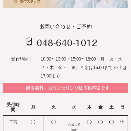
お問い合わせ・ご予約
048-640-1012
受付時間：
10:00〜13:00／15:00〜18:00（月・火・水
＊・木・金・土※）＊水は15:00まで ※土は
17:00まで
一般皮膚科・カウンセリングは予約不要です
受付
時
月
火
水
木
金
土
日
間
午前
◯
◯
◯
◯
◯
休
△
通しで
診療