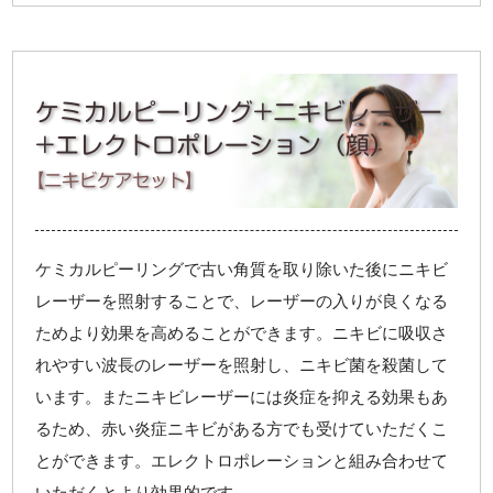
35,600円（税込）→
顎下
30,260円（税込）
ケミカルピーリング+ニキビレーザー
31,800円（税込）→
フェイスライン+口囲
27,030円（税込）
+エレクトロポレーション（顔）
25,700円（税込）→
【ニキビケアセット】
眼囲
21,850円（税込）
23,200円（税込）→
鼻
19,720円（税込）
ケミカルピーリングで古い角質を取り除いた後にニキビ
26,900円（税込）→
レーザーを照射することで、レーザーの入りが良くなる
額
22,870円（税込）
ためより効果を高めることができます。ニキビに吸収さ
24,500円（税込）→
れやすい波長のレーザーを照射し、ニキビ菌を殺菌して
こめかみ
20,830円（税込）
います。またニキビレーザーには炎症を抑える効果もあ
10,000円（税込）→
エクソソーム
るため、赤い炎症ニキビがある方でも受けていただくこ
7,000円（税込）
とができます。エレクトロポレーションと組み合わせて
いただくとより効果的です。